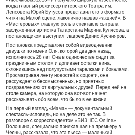
когда главный режиссер питерского Театра им.
Ленсовета Юрий Бутусов представил его в формате
читки на Малой сцене, лаконично назвав «акцией». В
«Мастеровых» главную роль в спектакле сыграла
заслуженная артистка Татарстана Марина Кулясова, а
постановщиком выступил главреж Денис Хуснияров.
Постановка представляет собой видеодневник
девушки по имени Оля, которой два дня назад
исполнилось 28 лет. Она в одиночестве сидит за
праздничным столом и допивает остатки вина,
склонившись над полупустыми тарелками и бокалами.
Просматривая ленту новостей в соцсети, она
рассуждает о бессмысленных, но приятных
поздравлениях от виртуальных друзей. Перед ней на
столе камера, на которую она вот-вот начнет
рассказывать обо всем, что было в ее жизни.
На первый взгляд, «Мама» — документальный
спектакль-исповедь, но на деле это не так. В
разговоре с корреспондентом «БИЗНЕС Online»
Волошина, специально приехавшая на премьеру в
Челны, рассказала, что эта пьеса — маленький