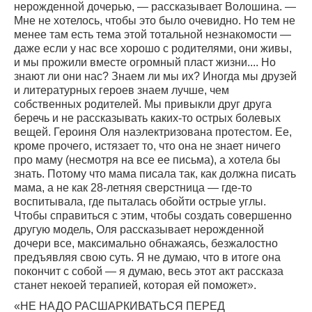
нерожденной дочерью, — рассказывает Волошина. —
Мне не хотелось, чтобы это было очевидно. Но тем не
менее там есть тема этой тотальной незнакомости —
даже если у нас все хорошо с родителями, они живы,
и мы прожили вместе огромный пласт жизни.... Но
знают ли они нас? Знаем ли мы их? Иногда мы друзей
и литературных героев знаем лучше, чем
собственных родителей. Мы привыкли друг друга
беречь и не рассказывать каких-то острых болевых
вещей. Героиня Оля наэлектризована протестом. Ее,
кроме прочего, истязает то, что она не знает ничего
про маму (несмотря на все ее письма), а хотела бы
знать. Потому что мама писала так, как должна писать
мама, а не как 28-летняя сверстница — где-то
воспитывала, где пыталась обойти острые углы.
Чтобы справиться с этим, чтобы создать совершенно
другую модель, Оля рассказывает нерожденной
дочери все, максимально обнажаясь, безжалостно
предъявляя свою суть. Я не думаю, что в итоге она
покончит с собой — я думаю, весь этот акт рассказа
станет некоей терапией, которая ей поможет».
«НЕ НАДО РАСШАРКИВАТЬСЯ ПЕРЕД