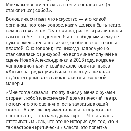
Мне кажется, имеет смысл только оставаться (и
становиться) собой».
Волошина считает, что искусство — это живой
организм, поэтому вопрос, каким должен быть театр,
немного пугает ее. Театр живет, растет и развивается
сам по себе — он должен быть свободным и ему не
нужно вмешательство извне, особенно со стороны
властей. Она говорит, что никогда напрямую не
сталкивалась с цензурой, но вспоминает случай на
сцене Новой Александринки в 2013 году, когда ее
«оппозиционная» и крайне аллегоричная пьеса
«Антигона: редукция» была отвергнута не из-за
грубости прямых отсылок к власти и эзоповой
манеры.
«Мне тогда сказали, что эту пьесу у меня с руками
оторвет любой классический драматический театр,
потому что это сценично, есть захватывающий
сюжет... А для экспериментальной площадки это
простовато, — сказала драматург. — Я пыталась
отстаивать мысль, что это не история для тех, кто и
так настроен критически к власти, это попытка