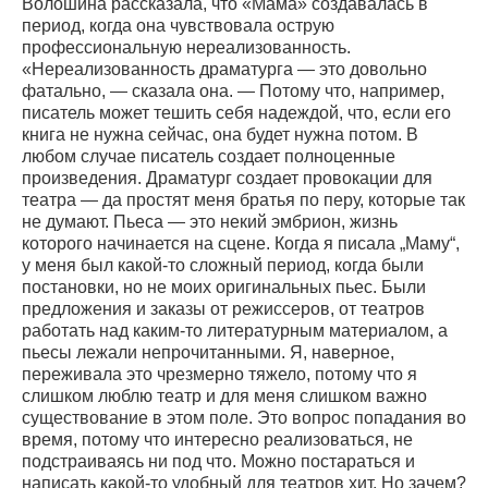
Волошина рассказала, что «Мама» создавалась в
период, когда она чувствовала острую
профессиональную нереализованность.
«Нереализованность драматурга — это довольно
фатально, — сказала она. — Потому что, например,
писатель может тешить себя надеждой, что, если его
книга не нужна сейчас, она будет нужна потом. В
любом случае писатель создает полноценные
произведения. Драматург создает провокации для
театра — да простят меня братья по перу, которые так
не думают. Пьеса — это некий эмбрион, жизнь
которого начинается на сцене. Когда я писала „Маму“,
у меня был какой-то сложный период, когда были
постановки, но не моих оригинальных пьес. Были
предложения и заказы от режиссеров, от театров
работать над каким-то литературным материалом, а
пьесы лежали непрочитанными. Я, наверное,
переживала это чрезмерно тяжело, потому что я
слишком люблю театр и для меня слишком важно
существование в этом поле. Это вопрос попадания во
время, потому что интересно реализоваться, не
подстраиваясь ни под что. Можно постараться и
написать какой-то удобный для театров хит. Но зачем?