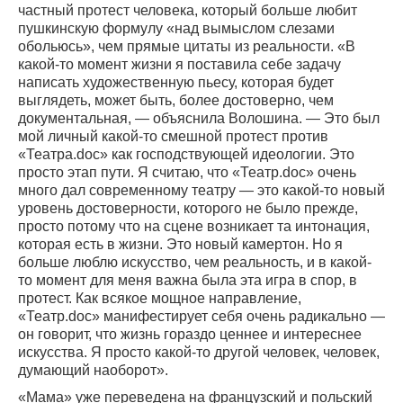
частный протест человека, который больше любит
пушкинскую формулу «над вымыслом слезами
обольюсь», чем прямые цитаты из реальности. «В
какой-то момент жизни я поставила себе задачу
написать художественную пьесу, которая будет
выглядеть, может быть, более достоверно, чем
документальная, — объяснила Волошина. — Это был
мой личный какой-то смешной протест против
«Театра.doc» как господствующей идеологии. Это
просто этап пути. Я считаю, что «Театр.doc» очень
много дал современному театру — это какой-то новый
уровень достоверности, которого не было прежде,
просто потому что на сцене возникает та интонация,
которая есть в жизни. Это новый камертон. Но я
больше люблю искусство, чем реальность, и в какой-
то момент для меня важна была эта игра в спор, в
протест. Как всякое мощное направление,
«Театр.doc» манифестирует себя очень радикально —
он говорит, что жизнь гораздо ценнее и интереснее
искусства. Я просто какой-то другой человек, человек,
думающий наоборот».
«Мама» уже переведена на французский и польский