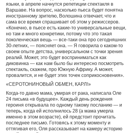
языки, в апреле начнутся репетиции спектакля в
Варшаве. На вопрос, насколько пьеса будет понятна
иностранному зрителю, Волошина отвечает, что и
сама все время спрашивает об этом у режиссеров.
«Конечно, в пьесе есть какие-то универсальные вещи,
но там и много конкретики, потому что это такая
поколенческая вещь — все-таки она про сегодняшних
30-летних, — поясняет она. — Я говорила о каком-то
своем опыте детства, универсальном с точки зрения
реалий. Может, это будет восприниматься как
диковинка — как нам было бы интересно посмотреть
спектакль, скажем, про Южную Африку. А может,
провалится, и не будет этих точек соприкосновения».
«СЕРОТОНИНОВЫЙ ОБМЕН, КАРЛ!»
Когда-то давно мама, умирая от рака, написала Оле
24 письма «в будущее». Каждый день рождения
героиня открывала по одному такому посланию — и
теперь, когда ей исполнилось 28 (а мама умерла
именно в этом возрасте), ей предстоит прочитать
последнее письмо. Готовясь к этому моменту и
оттягивая его, Оля рассказывает на камеру историю