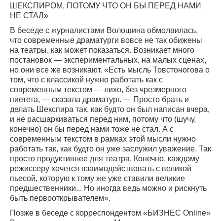
ШЕКСПИРОМ, ПОТОМУ ЧТО ОН БЫ ПЕРЕД НАМИ
НЕ СТАЛ»
В беседе с журналистами Волошина обмолвилась,
что современные драматурги вовсе не так обижены
на театры, как может показаться. Возникает много
постановок — экспериментальных, на малых сценах,
но они все же возникают. «Есть мысль Товстоногова о
том, что с классикой нужно работать как с
современным текстом — лихо, без чрезмерного
пиетета, — сказала драматург. — Просто брать и
делать Шекспира так, как будто он был написан вчера,
и не расшаркиваться перед ним, потому что (шучу,
конечно) он бы перед нами тоже не стал. А с
современным текстом в рамках этой мысли нужно
работать так, как будто он уже заслужил уважение. Так
просто продуктивнее для театра. Конечно, каждому
режиссеру хочется взаимодействовать с великой
пьесой, которую к тому же уже ставили великие
предшественники... Но иногда ведь можно и рискнуть
быть первооткрывателем».
Позже в беседе с корреспондентом «БИЗНЕС Online»