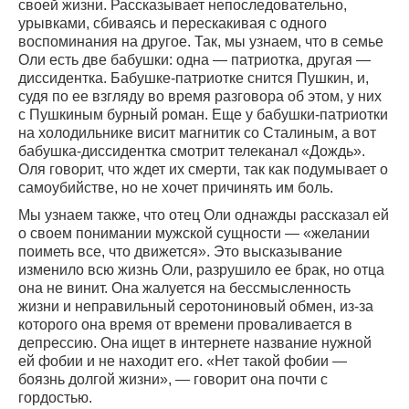
своей жизни. Рассказывает непоследовательно,
урывками, сбиваясь и перескакивая с одного
воспоминания на другое. Так, мы узнаем, что в семье
Оли есть две бабушки: одна — патриотка, другая —
диссидентка. Бабушке-патриотке снится Пушкин, и,
судя по ее взгляду во время разговора об этом, у них
с Пушкиным бурный роман. Еще у бабушки-патриотки
на холодильнике висит магнитик со Сталиным, а вот
бабушка-диссидентка смотрит телеканал «Дождь».
Оля говорит, что ждет их смерти, так как подумывает о
самоубийстве, но не хочет причинять им боль.
Мы узнаем также, что отец Оли однажды рассказал ей
о своем понимании мужской сущности — «желании
поиметь все, что движется». Это высказывание
изменило всю жизнь Оли, разрушило ее брак, но отца
она не винит. Она жалуется на бессмысленность
жизни и неправильный серотониновый обмен, из-за
которого она время от времени проваливается в
депрессию. Она ищет в интернете название нужной
ей фобии и не находит его. «Нет такой фобии —
боязнь долгой жизни», — говорит она почти с
гордостью.