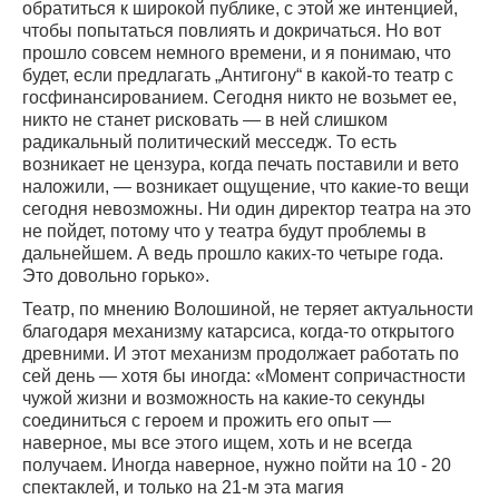
обратиться к широкой публике, с этой же интенцией,
чтобы попытаться повлиять и докричаться. Но вот
прошло совсем немного времени, и я понимаю, что
будет, если предлагать „Антигону“ в какой-то театр с
госфинансированием. Сегодня никто не возьмет ее,
никто не станет рисковать — в ней слишком
радикальный политический месседж. То есть
возникает не цензура, когда печать поставили и вето
наложили, — возникает ощущение, что какие-то вещи
сегодня невозможны. Ни один директор театра на это
не пойдет, потому что у театра будут проблемы в
дальнейшем. А ведь прошло каких-то четыре года.
Это довольно горько».
Театр, по мнению Волошиной, не теряет актуальности
благодаря механизму катарсиса, когда-то открытого
древними. И этот механизм продолжает работать по
сей день — хотя бы иногда: «Момент сопричастности
чужой жизни и возможность на какие-то секунды
соединиться с героем и прожить его опыт —
наверное, мы все этого ищем, хоть и не всегда
получаем. Иногда наверное, нужно пойти на 10 - 20
спектаклей, и только на 21-м эта магия