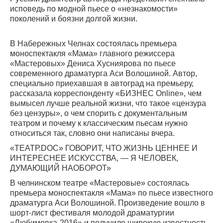
исповедь по модной пьесе о «незнакомости»
поколений и боязни долгой жизни.
В Набережных Челнах состоялась премьера
моноспектакля «Мама» главного режиссера
«Мастеровых» Дениса Хусниярова по пьесе
современного драматурга Аси Волошиной. Автор,
специально приехавшая в автоград на премьеру,
рассказала корреспонденту «БИЗНЕС Online», чем
вымысел лучше реальной жизни, что такое «цензура
без цензуры», о чем спорить с документальным
театром и почему к классическим пьесам нужно
относиться так, словно они написаны вчера.
«ТЕАТР.DOC» ГОВОРИТ, ЧТО ЖИЗНЬ ЦЕННЕЕ И
ИНТЕРЕСНЕЕ ИСКУССТВА, — Я ЧЕЛОВЕК,
ДУМАЮЩИЙ НАОБОРОТ»
В челнинском театре «Мастеровые» состоялась
премьера моноспектакля «Мама» по пьесе известного
драматурга Аси Волошиной. Произведение вошло в
шорт-лист фестиваля молодой драматургии
«Любимовка-2016» и получило широкую известность,