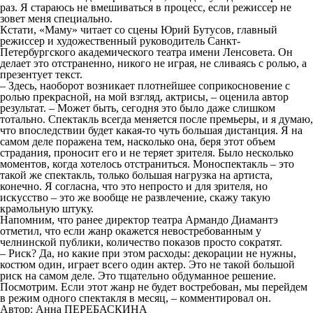
раз. Я стараюсь не вмешиваться в процесс, если режиссер не
зовет меня специально.
Кстати, «Маму» читает со сцены Юрий Бутусов, главный
режиссер и художественный руководитель Санкт-
Петербургского академического театра имени Ленсовета. Он
делает это отстраненно, никого не играя, не сливаясь с ролью, а
презентует текст.
– Здесь, наоборот возникает плотнейшее соприкосновение с
ролью прекрасной, на мой взгляд, актрисы, – оценила автор
результат. – Может быть, сегодня это было даже слишком
тотально. Спектакль всегда меняется после премьеры, и я думаю,
что впоследствии будет какая-то чуть большая дистанция. Я на
самом деле поражена тем, насколько она, беря этот объем
страдания, проносит его и не теряет зрителя. Было несколько
моментов, когда хотелось отстраниться. Моноспектакль – это
такой же спектакль, только большая нагрузка на артиста,
конечно. Я согласна, что это непросто и для зрителя, но
искусство – это же вообще не развлечение, скажу такую
крамольную штуку.
Напомним, что ранее директор театра Армандо Диамантэ
отметил, что если жанр окажется невостребованным у
челнинской публики, количество показов просто сократят.
– Риск? Да, но какие при этом расходы: декорации не нужны,
костюм один, играет всего один актер. Это не такой большой
риск на самом деле. Это тщательно обдуманное решение.
Посмотрим. Если этот жанр не будет востребован, мы перейдем
в режим одного спектакля в месяц, – комментировал он.
Автор: Анна ПЕРЕБАСКИНА