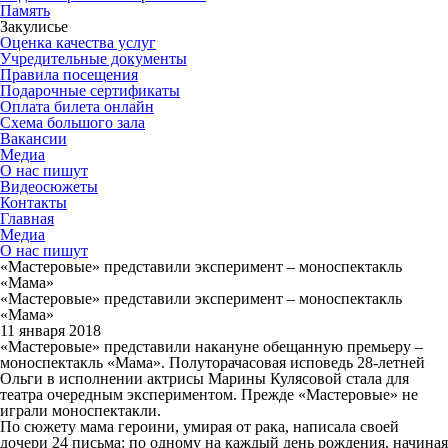
Память
Закулисье
Оценка качества услуг
Учредительные документы
Правила посещения
Подарочные сертификаты
Оплата билета онлайн
Схема большого зала
Вакансии
Медиа
О нас пишут
Видеосюжеты
Контакты
Главная
Медиа
О нас пишут
«Мастеровые» представили эксперимент – моноспектакль
«Мама»
«Мастеровые» представили эксперимент – моноспектакль
«Мама»
11 января 2018
«Мастеровые» представили накануне обещанную премьеру –
моноспектакль «Мама». Полуторачасовая исповедь 28-летней
Ольги в исполнении актрисы Марины Кулясовой стала для
театра очередным экспериментом. Прежде «Мастеровые» не
играли моноспектакли.
По сюжету мама героини, умирая от рака, написала своей
дочери 24 письма: по одному на каждый день рождения, начиная