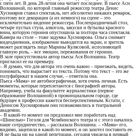
с пяти лет. В день 28-летия она читает последнее. В пьесе Аси
Волошиной, по которой главный режиссер театра Денис
Хуснияров ставил спектакль, нет абсолютно никаких ремарок,
поэтому все декорации (а их немного) на сцене – это
исключительно видение режиссера. Послепраздничный стол,
четыре пустых стула, алкоголь, закуски и бутылка красного
вина, которую героиня опустошила за полтора часа спектакля.
Камера на столе – тоже задумка Хусниярова. Ольга снимает
видеодневник, изображение выводится на экран, и зритель
может разглядеть лицо Марины Кулясовой, исполняющей
главную роль, – все эмоции, переживания ее героини.
В зале присутствовала автор пьесы Ася Волошина. Театр
пригласил ее на премьеру.
– Я думаю, что для автора это очень важно – приезжать, видеть,
понимать, что вырастает из текста. Потому что текст – это же
полуфабрикат в нашем случае, – отметила она.
Пьеса «Мама» не автобиографичная, хотя очень личная. Есть
моменты, которые переплетаются с биографией автора.
Например, учеба на факультете журналистики (первое
образование Волошиной) в провинциальном городе, где
будущее в профессии кажется бесперспективным. Кстати, с
Денисом Хуснияровым они познакомились в театральной
академии.
– В какой-то момент он предложил мне поработать над
«Шинелью» Гоголя для Челябинского театра и с этого началось
наше сотрудничество, – рассказала Волошина. – «Мама» его,
видимо, зацепила в какой-то момент, и он захотел поставить ее.
Я не была ни на одной репетиции, сегодня увидела в первый