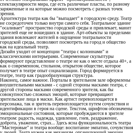
спектакулярности мира, где есть различные пласты, по разному
заряженные и на которые можно посмотреть с разных точек
зрения.
Архитектура театра как бы "выпадает" в городскую среду. Театр
не сосредоточен только внутри самого себя. Театральное здание
"осаливает" пространство городской среды и привлекает, манит
зрителей еще не вошедших в здание. Арт-объекты за пределами
здания вовлекают жителей в ощущение театральности
городской среды, позволяют посмотреть на город и общество
как на идеальный театр.
Дизайн уходит от концепции "театра с колоннами" и
классическими интерьерами. Современные скульптуры
формируют представление о театре не как о месте отдыха 40+, а
как о современном, стильном, открытом обществе, которое
получает в театре опыт социализации. Город формируется в
театре, театр как градообразующая структура.
Наконец, самое важное. Порталы в зрительном зале оформлены
внушительными масками - с одной стороны масками театра, с
другой стороны масками современного зрителя, как бы
совокупностью сложных эмоций, которые превращают
зрительские лица в маски. Как артист перевоплощается в
персонажа, так и зритель перевоплощается путем сочувствия и
идентификации в героя на сцене. Текстом, шрифтом обозначены
эмоциональные состояния, которые пробуждаются в зрителе
театром: радость, надежда, удивление, гнев, раздражение,
доброта, уважение, страх... Здесь ясна функциональность театра
"Мастеровые" и театра вообще: воспитание эмпатии, сочувствия
у людей. Театр нужен как механизм, организующий эмоции,