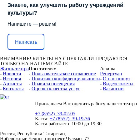
Знаете, как улучшить работу учреждений
культуры?
Напишите — решим!
Написать
ВНИМАНИЕ! БИЛЕТЫ НА СПЕКТАКЛИ ПРОДАЮТСЯ
ТОЛЬКО НА НАШЕМ САЙТЕ
Жизнь театра
Посетителям
Афиша
-
Новости
-
Пользовательское соглашение
Репертуар
-
История
-
Политика конфиденциальности
-
О нас пишут
-
Артисты
-
Правила посещения
-
Видеоcюжеты
-
Контакты
-
Оценка качества услуг
-
Вакансии
Приглашаем Вас оценить работу нашего театра
+7 (8552) 39-02-05
Касса:
+7 (8552) 39-19-36
Касса работает
с 10:00 до 19:30
Россия, Республика Татарстан,
Набережные Челны, проспект Чулман, 77