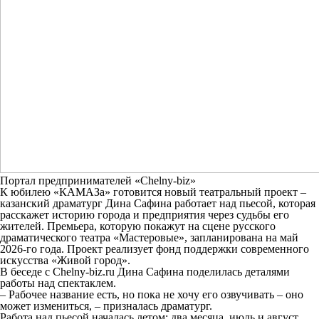
Портал предпринимателей «Chelny-biz»
К юбилею «КАМАЗа» готовится новый театральный проект –
казанский драматург Дина Сафина работает над пьесой, которая
расскажет историю города и предприятия через судьбы его
жителей. Премьера, которую покажут на сцене русского
драматического театра «Мастеровые», запланирована на май
2026-го года. Проект реализует фонд поддержки современного
искусства «Живой город».
В беседе с Сhelny-biz.ru Дина Сафина поделилась деталями
работы над спектаклем.
– Рабочее название есть, но пока не хочу его озвучивать – оно
может измениться, – призналась драматург.
Работа над пьесой началась летом: два месяца, июль и август,