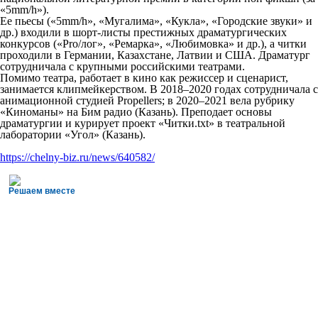
«5mm/h»).
Ее пьесы («5mm/h», «Мугалима», «Кукла», «Городские звуки» и
др.) входили в шорт-листы престижных драматургических
конкурсов («Pro/лог», «Ремарка», «Любимовка» и др.), а читки
проходили в Германии, Казахстане, Латвии и США. Драматург
сотрудничала с крупными российскими театрами.
Помимо театра, работает в кино как режиссер и сценарист,
занимается клипмейкерством. В 2018–2020 годах сотрудничала с
анимационной студией Propellers; в 2020–2021 вела рубрику
«Киноманы» на Бим радио (Казань). Преподает основы
драматургии и курирует проект «Читки.txt» в театральной
лаборатории «Угол» (Казань).
https://chelny-biz.ru/news/640582/
Решаем вместе