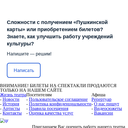
Сложности с получением «Пушкинской
карты» или приобретением билетов?
Знаете, как улучшить работу учреждений
культуры?
Напишите — решим!
Написать
ВНИМАНИЕ! БИЛЕТЫ НА СПЕКТАКЛИ ПРОДАЮТСЯ
ТОЛЬКО НА НАШЕМ САЙТЕ
Жизнь театра
Посетителям
Афиша
-
Новости
-
Пользовательское соглашение
Репертуар
-
История
-
Политика конфиденциальности
-
О нас пишут
-
Артисты
-
Правила посещения
-
Видеоcюжеты
-
Контакты
-
Оценка качества услуг
-
Вакансии
Приглашаем Вас оценить работу нашего театра