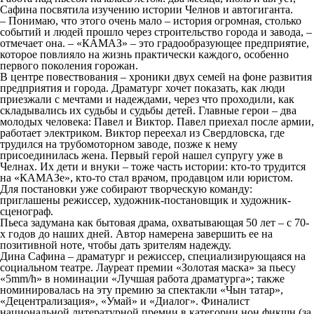
Сафина посвятила изучению истории Челнов и автогиганта.
– Понимаю, что этого очень мало – история огромная, столько
событий и людей прошло через строительство города и завода, –
отмечает она. – «КАМАЗ» – это градообразующее предприятие,
которое повлияло на жизнь практически каждого, особенно
первого поколения горожан.
В центре повествования – хроники двух семей на фоне развития
предприятия и города. Драматург хочет показать, как люди
приезжали с мечтами и надеждами, через что проходили, как
складывались их судьбы и судьбы детей. Главные герои – два
молодых человека: Павел и Виктор. Павел приехал после армии,
работает электриком. Виктор переехал из Свердловска, где
трудился на трубомоторном заводе, позже к нему
присоединилась жена. Первый герой нашел супругу уже в
Челнах. Их дети и внуки – тоже часть истории: кто-то трудится
на «КАМАЗе», кто-то стал врачом, продавцом или юристом.
Для постановки уже собирают творческую команду:
приглашены режиссер, художник-постановщик и художник-
сценограф.
Пьеса задумана как бытовая драма, охватывающая 50 лет – с 70-
х годов до наших дней. Автор намерена завершить ее на
позитивной ноте, чтобы дать зрителям надежду.
Дина Сафина – драматург и режиссер, специализирующаяся на
социальном театре. Лауреат премии «Золотая маска» за пьесу
«5mm/h» в номинации «Лучшая работа драматурга»; также
номинировалась на эту премию за спектакли «Чын татар»,
«Децентрализация», «Умай» и «Диалог». Финалист
национальной литературной премии в категории нон фикшн (за