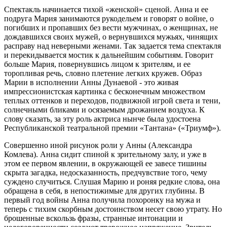
Спектакль начинается тихой «женской» сценой. Анна и ее
подруга Мария занимаются рукодельем и говорят о войне, о
погибших и пропавших без вести мужчинах, о женщинах, не
дождавшихся своих мужей, о вернувшихся мужьях, чинящих
расправу над неверными женами. Так задается тема спектакля
и перекидывается мостик к дальнейшим событиям. Говорит
больше Мария, повернувшись лицом к зрителям, и ее
торопливая речь, словно плетение легких кружев. Образ
Марии в исполнении Анны Дунаевой - это живая
импрессионистская картинка с бесконечным множеством
теплых оттенков и переходов, подвижной игрой света и тени,
солнечными бликами и осязаемым дрожанием воздуха. К
слову сказать, за эту роль актриса нынче была удостоена
Республиканской театральной премии «Тантана» («Триумф»).
Совершенно иной рисунок роли у Анны (Александра
Комлева). Анна сидит спиной к зрительному залу, и уже в
этом ее первом явлении, в окружающей ее завесе тишины
скрыта загадка, недосказанность, предчувствие того, чему
суждено случиться. Слушая Марию и роняя редкие слова, она
обращена в себя, в непостижимые для других глубины. В
первый год войны Анна получила похоронку на мужа и
теперь с тихим скорбным достоинством несет свою утрату. Но
брошенные вскользь фразы, странные интонации и