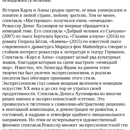
безнадежность нелюбви.
История Карла и Анны сродни притче, ее язык универсален и
понятен в любой стране, любому зрителю. Тем не менее,
спектакль «Мастеровых» получился очень «немецким».
Режиссер Денис Хуснияров не впервые обращается к
немецкой теме. Его спектакли «Добрый человек из Сычуани»
(2007) по пьесе Бертольта Брехта, «Глазами клоуна» (2014) по
роману Генриха Бёлля, «Камень» (2015) по известной пьесе
современного драматурга Мариуса фон Майенбурга говорят о
стойком интересе режиссера к литературе и театру Германии.
Спектакль «Карл и Анна» содержит целый ряд культурных
знаков, благодаря которым на сцене выстроен «немецкий
мир». Известно, что Леонгард Франк на раннем этапе
творчества был увлечен экспрессионизмом, и реализм
писателя был обогащен приемами этого стиля.
Экспрессионизм стал самым мощным явлением в немецком
искусстве XX века и до сих пор не утратил своей
продуктивности. Спектакль Дениса Хусниярова во многом
решен именно в экспрессионистской эстетике. Это
проявилось в тяготении к символико-абстрактному решению,
в монтажной композиции, в демонстрации не развития, а
состояний, в надрыве и атмосфере крайнего эмоционального
напряжения. Но этим не исчерпывается художественный
феномен спектакля.Режиссер множит экспрессионистский ген