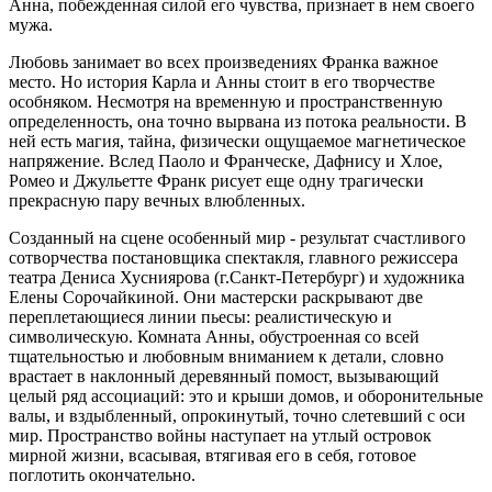
Анна, побежденная силой его чувства, признает в нем своего
мужа.
Любовь занимает во всех произведениях Франка важное
место. Но история Карла и Анны стоит в его творчестве
особняком. Несмотря на временную и пространственную
определенность, она точно вырвана из потока реальности. В
ней есть магия, тайна, физически ощущаемое магнетическое
напряжение. Вслед Паоло и Франческе, Дафнису и Хлое,
Ромео и Джульетте Франк рисует еще одну трагически
прекрасную пару вечных влюбленных.
Созданный на сцене особенный мир - результат счастливого
сотворчества постановщика спектакля, главного режиссера
театра Дениса Хусниярова (г.Санкт-Петербург) и художника
Елены Сорочайкиной. Они мастерски раскрывают две
переплетающиеся линии пьесы: реалистическую и
символическую. Комната Анны, обустроенная со всей
тщательностью и любовным вниманием к детали, словно
врастает в наклонный деревянный помост, вызывающий
целый ряд ассоциаций: это и крыши домов, и оборонительные
валы, и вздыбленный, опрокинутый, точно слетевший с оси
мир. Пространство войны наступает на утлый островок
мирной жизни, всасывая, втягивая его в себя, готовое
поглотить окончательно.