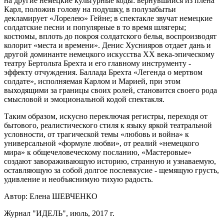
на другие немецкие культурные коды: вернувшийся из плена
Карл, положив голову на подушку, в полузабытьи
декламирует «Лорелею» Гейне; в спектакле звучат немецкие
солдатские песни и популярные в то время шлягеры;
костюмы, вплоть до покроя солдатского белья, воспроизводят
колорит «места и времени». Денис Хуснияров отдает дань и
другой доминанте немецкого искусства XX века-эпическому
театру Бертольта Брехта и его главному инструменту -
эффекту отчуждения. Баллада Брехта «Легенда о мертвом
солдате», исполняемая Карлом и Марией, при этом
выходящими за границы своих ролей, становится своего рода
смысловой и эмоциональной кодой спектакля.
Таким образом, искусно переключая регистры, переходя от
бытового, реалистического стиля к языку яркой театральной
условности, от трагической темы «любовь и война» к
универсальной «формуле любви», от реалий «немецкого
мира» к общечеловеческому посланию, «Мастеровые»
создают завораживающую историю, странную и узнаваемую,
оставляющую за собой долгое послевкусие - щемящую грусть,
удивление и необъяснимую тихую радость.
Автор: Елена ШЕВЧЕНКО
Журнал "ИДЕЛЬ", июль, 2017 г.