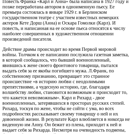
Повесть Франка «Карл и Анна» была написана в 1927 году и
позже переработана автором в одноименную пьесу. Ее
премьера состоялась в январе 1929 г. в Берлинском
государственном театре с участием известных немецких
актеров Кете Дорш (Анна) и Оскара Гомолки (Карл). И
повесть, и написанная на ее основе пьеса относятся к числу
наиболее совершенных в художественном отношении
произведений писателя.
Действие драмы происходит во время Первой мировой
войны. Толчком к ее написанию послужила газетная заметка,
в которой сообщалось, что бывший военнопленный,
явившись к жене своего фронтового товарища, пытался
выдать себя за ее якобы погибшего мужа. Л.Франк, по
собственному признанию, превращает это странное
происшествие «в историю любви с неодолимыми
препятствиями, а чудесную историю, где, благодаря
волшебству любви, становится возможным и происходит то,
что кажется невозможным». Карл и Рихард - двое
военнопленных, затерявшихся в просторах русских степей.
Рихард, тоскуя по жене, чтобы не сойти с ума, во всех
подробностях рассказывает своему товарищу о ней и их
довоенной жизни. В результате Карл влюбляется в никогда не
виденную им Анну. Он бежит из плена, приходит к ней и
выдает себя за Рихарда. Несмотря на очевидность подмены,