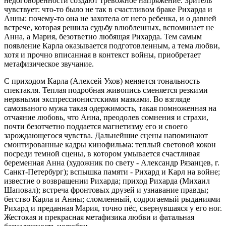
недоговоренности создают тревожное напряжение. Зритель
чувствует: что-то было не так в счастливом браке Рихарда и
Анны: почему-то она не захотела от него ребенка, и о давней
встрече, которая решила судьбу влюбленных, вспоминает не
Анна, а Мария, безответно любящая Рихарда. Тем самым
появление Карла оказывается подготовленным, а тема любви,
хотя и прочно вписанная в контекст войны, приобретает
метафизическое звучание.
С приходом Карла (Алексей Ухов) меняется тональность
спектакля. Теплая подробная живопись сменяется резкими
нервными экспрессионистскими мазками. Во взгляде
самозваного мужа такая одержимость, такая помноженная на
отчаяние любовь, что Анна, преодолев сомнения и страхи,
почти безотчетно поддается магнетизму его и своего
зарождающегося чувства. Дальнейшие сцены напоминают
смонтированные кадры кинофильма: теплый световой кокон
посреди темной сцены, в котором умывается счастливая
беременная Анна (художник по свету - Александр Рязанцев, г.
Санкт-Петербург); вспышка памяти - Рихард и Карл на войне;
известие о возвращении Рихарда; приход Рихарда (Михаил
Шаповал); встреча фронтовых друзей и узнавание правды;
бегство Карла и Анны; сломленный, содрогаемый рыданиями
Рихард и преданная Мария, точно пёс, свернувшаяся у его ног.
Жестокая и прекрасная метафизика любви и фатальная