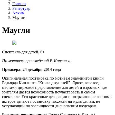
Главная
Репертуар
Архив
Маугли
Маугли
Спектакль для детей, 6+
По мотивам произведений Р. Киплинга
Премьера: 24 декабря 2014 года
Оригинальная постановка по мотивам знаменитой книги
Редьярда Киплинга "Книга джунглей". Яркое, веселое,
местами цирковое представление для детей и взрослых, где
зрителям дается возможность поучаствовать в самом
спектакле. Его красочные декорации и потрясающие костюмы
актеров делают постановку похожей на мультфильм, не
уступающий по зрелищности диснеевским шедеврам.
Режиссер-постановщик
: Диана Сафарова (г.Казань)