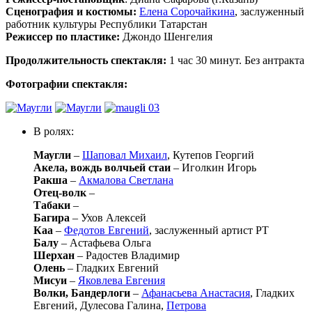
Сценография и костюмы:
Елена Сорочайкина
, заслуженный
работник культуры Республики Татарстан
Режиссер по пластике:
Джондо Шенгелия
Продолжительность спектакля:
1 час 30 минут. Без антракта
Фотографии спектакля:
В ролях:
Маугли
–
Шаповал Михаил
, Кутепов Георгий
Акела, вождь волчьей стаи
– Иголкин Игорь
Ракша
–
Акмалова Светлана
Отец-волк
–
Табаки
–
Багира
– Ухов Алексей
Каа
–
Федотов Евгений
, заслуженный артист РТ
Балу
– Астафьева Ольга
Шерхан
– Радостев Владимир
Олень
– Гладких Евгений
Мисуи
–
Яковлева Евгения
Волки, Бандерлоги
–
Афанасьева Анастасия
, Гладких
Евгений, Дулесова Галина,
Петрова