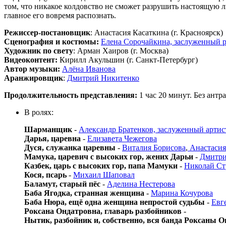
том, что никакое колдовство не сможет разрушить настоящую 
главное его вовремя распознать.
Режиссер-постановщик
: Анастасия Касаткина (г. Красноярск)
Сценография и костюмы:
Елена Сорочайкина, заслуженный р
Художник по свету
: Арман Хаиров (г. Москва)
Видеоконтент:
Кирилл Акульшин (г. Санкт-Петербург)
Автор музыки:
Алёна Иванова
Аранжировщик
:
Дмитрий Никитенко
Продолжительность представления:
1 час 20 минут. Без антра
В ролях:
Шарманщик
-
Александр Братенков, заслуженный арти
Дарья, царевна
-
Елизавета Чежегова
Дуся, служанка царевны
-
Виталия Борисова
,
Анастасия
Мамука, царевич с высоких гор, жених Дарьи
-
Дмитри
Казбек, царь с высоких гор, папа Мамуки
-
Николай Ст
Кося, псарь
-
Михаил Шаповал
Баламут, старый пёс
-
Аделина Нестерова
Баба Ягодка, странная женщина
-
Марина Кочурова
Баба Нюра, ещё одна женщина непростой судьбы
-
Евг
Роксана Ондатровна, главарь разбойников
-
Нытик, разбойник и, собственно, вся банда Роксаны 