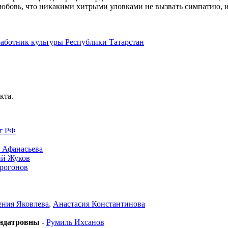
любовь, что никакими хитрыми уловками не вызвать симпатию, и
аботник культуры Республики Татарстан
кта.
ст РФ
 Афанасьева
й Жуков
рогонов
ения Яковлева
,
Анастасия Константинова
Ондатровны
-
Румиль Ихсанов