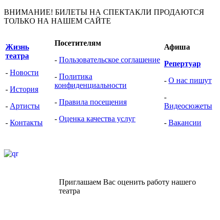
ВНИМАНИЕ! БИЛЕТЫ НА СПЕКТАКЛИ ПРОДАЮТСЯ
ТОЛЬКО НА НАШЕМ САЙТЕ
Посетителям
Жизнь
Афиша
театра
-
Пользовательское соглашение
Репертуар
-
Новости
-
Политика
-
О нас пишут
конфиденциальности
-
История
-
-
Правила посещения
-
Артисты
Видеоcюжеты
-
Оценка качества услуг
-
Контакты
-
Вакансии
Приглашаем Вас оценить работу нашего
театра