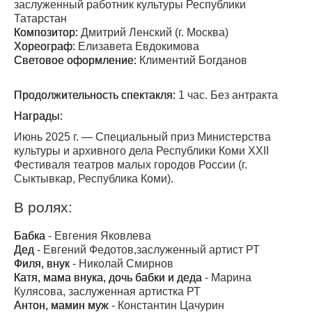
заслуженный работник культуры Республики
Татарстан
Композитор:
Дмитрий Ленский (г. Москва)
Хореограф:
Елизавета Евдокимова
Световое оформление:
Климентий Богданов
Продолжительность спектакля:
1 час. Без антракта
Награды:
Июнь 2025 г.
—
Специальный приз Министерства
культуры и архивного дела Республики Коми XXII
Фестиваля театров малых городов России (г.
Сыктывкар, Республика Коми).
В ролях:
Бабка
-
Евгения Яковлева
Дед
-
Евгений Федотов,заслуженный артист РТ
Филя, внук
-
Николай Смирнов
Катя, мама внука, дочь бабки и деда
-
Марина
Кулясова, заслуженная артистка РТ
Антон, мамин муж
-
Константин Цачурин